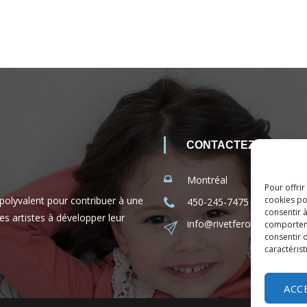
CONTACTEZ-NOUS
Montréal
Pour offrir
 polyvalent pour contribuer à une
cookies po
450-245-7475 (sans frais 
consentir 
es artistes à développer leur
info@rivetferole.com
comporteme
consentir o
caractérist
ACC