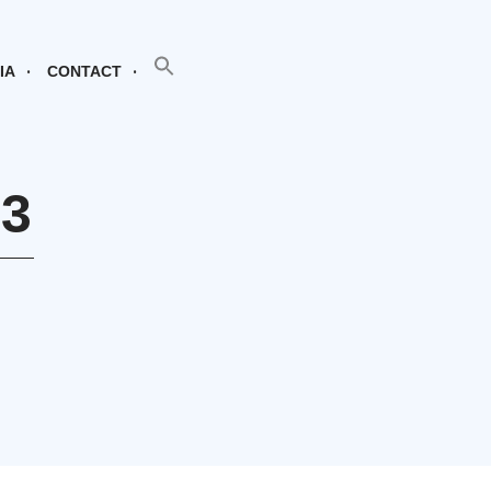
SEARCH BUTTON
Search
for:
IA
CONTACT
 3