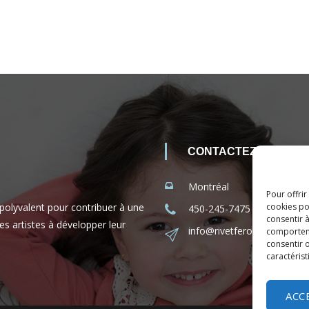
CONTACTEZ-NOUS
Montréal
Pour offrir
 polyvalent pour contribuer à une
cookies po
450-245-7475 (sans frais 
consentir 
es artistes à développer leur
info@rivetferole.com
comporteme
consentir o
caractérist
ACC