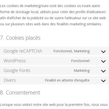
Les cookies de marketing/suivi sont des cookies ou toute autre
forme de stockage local, utilisés pour créer des profils d’utilisateurs
afin d’afficher de la publicité ou de suivre l’utilisateur sur ce site web
ou sur plusieurs sites web dans des finalités marketing similaires.
7. Cookies placés
Google reCAPTCHA
Fonctionnel, Marketing
Consent
to
WordPress
Fonctionnel
Consent
service
to
Google Fonts
Marketing
google-
Consent
service
recaptcha
to
Divers
Finalité en attente d’enquête
wordpres
Consent
service
to
8. Consentement
google-
service
fonts
divers
Lorsque vous visitez notre site web pour la première fois, nous vous