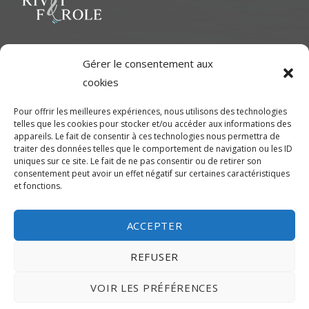
l’article
Le but ultime est de représenter une variété d'Artiste polyvalent
Gérer le consentement aux
pour contribuer à une richesse dans le milieu cinématographique
cookies
et d'aider les artistes à développer leur plein potentiel.
Pour offrir les meilleures expériences, nous utilisons des technologies
telles que les cookies pour stocker et/ou accéder aux informations des
CONTACTEZ-NOUS
appareils. Le fait de consentir à ces technologies nous permettra de
traiter des données telles que le comportement de navigation ou les ID
uniques sur ce site. Le fait de ne pas consentir ou de retirer son
Montréal
consentement peut avoir un effet négatif sur certaines caractéristiques
et fonctions.
450-245-7475 (sans frais de Montréal) ou 514-655-9191
info@rivetferole.com
ACCEPTER
REFUSER
VOIR LES PRÉFÉRENCES