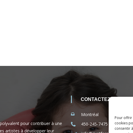
CONTACTEZ-NOUS
Montréal
Pour offrir
 polyvalent pour contribuer à une
cookies po
450-245-7475 (sans frais 
consentir 
es artistes à développer leur