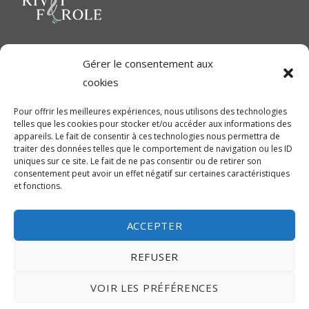
l’article
Le but ultime est de représenter une variété d'Artiste polyvalent
Gérer le consentement aux
pour contribuer à une richesse dans le milieu cinématographique
cookies
et d'aider les artistes à développer leur plein potentiel.
Pour offrir les meilleures expériences, nous utilisons des technologies
telles que les cookies pour stocker et/ou accéder aux informations des
CONTACTEZ-NOUS
appareils. Le fait de consentir à ces technologies nous permettra de
traiter des données telles que le comportement de navigation ou les ID
uniques sur ce site. Le fait de ne pas consentir ou de retirer son
Montréal
consentement peut avoir un effet négatif sur certaines caractéristiques
et fonctions.
450-245-7475 (sans frais de Montréal) ou 514-655-9191
info@rivetferole.com
ACCEPTER
REFUSER
VOIR LES PRÉFÉRENCES