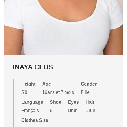
INAYA CEUS
Height
Age
Gender
5'8
16ans et 7 mois
Fille
Language
Shoe
Eyes
Hair
Français
8
Brun
Brun
Clothes Size