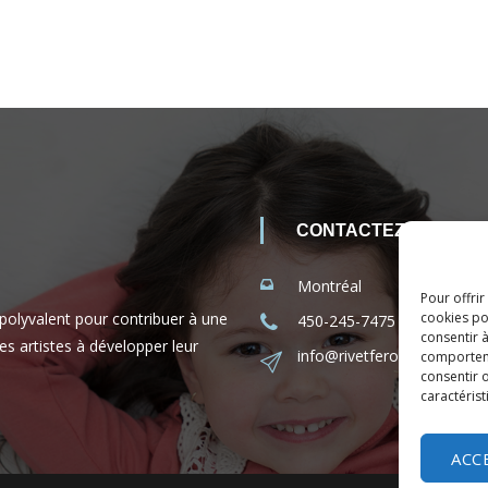
CONTACTEZ-NOUS
Montréal
Pour offrir
 polyvalent pour contribuer à une
cookies po
450-245-7475 (sans frais 
consentir 
es artistes à développer leur
info@rivetferole.com
comporteme
consentir o
caractérist
ACC