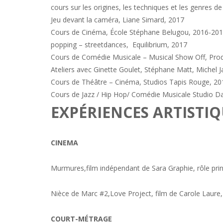
cours sur les origines, les techniques et les genres d
Jeu devant la caméra, Liane Simard, 2017
Cours de Cinéma, École Stéphane
Belugou, 2016-20
popping
–
street
dances
,
Equilibrium, 2017
Cours de Comédie Musicale – Musical Show Off, Pro
Ateliers avec Ginette Goulet, Stéphane Matt, Michel 
Cours de Théâtre – Cinéma, Studios Tapis Rouge, 2
Cours de Jazz / Hip Hop/ Comédie Musicale Studio
Da
EXPÉRIENCES ARTISTI
CINEMA
Murmures,
film indépendant de Sara Graphie,
rôle pri
Nièce de Marc #2,Love Project, film de Carole Laure
COURT-MÉTRAGE