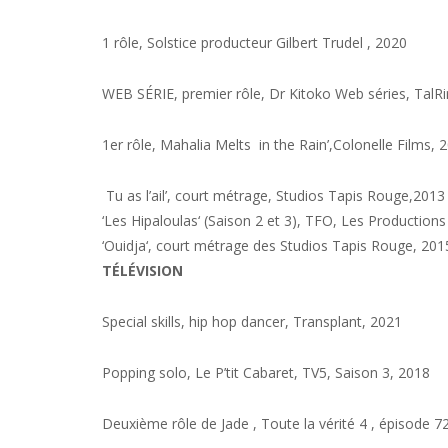
1 rôle, Solstice
producteur Gilbert Trudel
, 2020
WEB SÉRIE, premier rôle,
Dr
Kitoko
Web s
éries
,
TalRi
1er rôle, Mahalia
Melts
in the Rain’,
Colonelle Films, 
Tu as l’ail’, court métrage, Studios Tapis Rouge,201
‘Le
s
Hipaloulas
‘ (Saison 2 et 3),
TFO, Les Productions
‘
Ouidja
‘, court métrage des Studios Tapis Rouge,
201
TÉLÉVISION
Special skills, hip hop dancer, Transplant, 2021
Popping solo, Le
P’tit
Cabaret, TV5, Saison 3, 2018
Deuxième rôle de Jade , Toute la vérité 4 , épisode 7