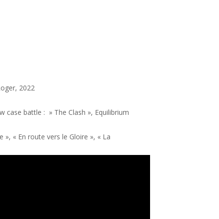
oger, 2022
w case battle : » The Clash »,
Equilibrium
e », « En route vers le Gloire », « La