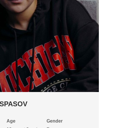
 SPASOV
Age
Gender