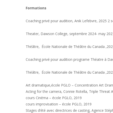
Formations
Coaching privé pour audition, Anik Lefebvre, 2025 2 
Theater, Dawson College, septembre 2024- may 202
Théâtre,
École Nationale de
T
héât
r
e
du Canada
,2024
Coaching privé pour audition programe Théatre à Da
Théâtre,
École Nationale de
T
héât
r
e
du Canada
,202
Art dramatique,école PGLO – Concentration Art Dra
Acting for the camera, Connie Rotella, Triple Threa
cours Cinéma –
école PGLO, 2019
cours improvisation –
école PGLO, 2019
Stages d’été avec directrices de casting, Agence Sté