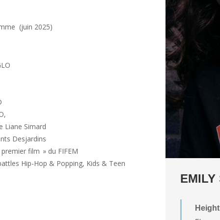
emme (juin 2025)
GLO
O
LO
,
de Liane Simard
ents Desjardins
premier film » du
FIFEM
battles
Hip-Hop
&
Popping
, Kids &
Teen
EMILY
Height