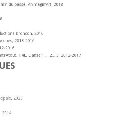
e film du passé,
Animagin’Art, 2018
18
ductions
Broncon, 2016
Jacques, 2013-2016
012-2016
ns’Atout
, H4L, Danse 1 … 2… 3, 2012-2017
QUES
ncipale, 2023
, 2014