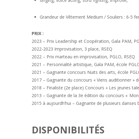
singing, voice acting, sord fighting, improve,
Grandeur de Vêtement
Medium / Souliers : 6-5 f
PRIX
:
2023 – Prix Leadership et
Coopération
, Gala PAM, P
2022-2023 Improvisation, 3 place,
RSEQ
2022 – Prix marteau en improvisation,
PGLO, RSEQ
2021 –
Personnalité artistique, Gala PA
M
, école PGL
2021 –
G
agnante
concours
Nuits des arts, école PG
2017 –
Gagnante du concours « Vien
s auditionner » 
2018 –
Finaliste (
2e place)
Concours
« Les jeunes tal
2013 –
Gagnante de la 3e édition du concours « Mon 
2015 à
aujourdh’hui
– Gagnante
de plusieurs danses
DISPONIBILITÉS