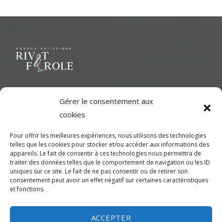
Navigation
de
l’article
Le but ultime est de représenter une variété d'Artiste polyvalent
Gérer le consentement aux
pour contribuer à une richesse dans le milieu cinématographique
cookies
et d'aider les artistes à développer leur plein potentiel.
Pour offrir les meilleures expériences, nous utilisons des technologies
telles que les cookies pour stocker et/ou accéder aux informations des
CONTACTEZ-NOUS
appareils. Le fait de consentir à ces technologies nous permettra de
traiter des données telles que le comportement de navigation ou les ID
uniques sur ce site. Le fait de ne pas consentir ou de retirer son
Montréal
consentement peut avoir un effet négatif sur certaines caractéristiques
et fonctions.
450-245-7475 (sans frais de Montréal) ou 514-655-9191
info@rivetferole.com
ACCEPTER