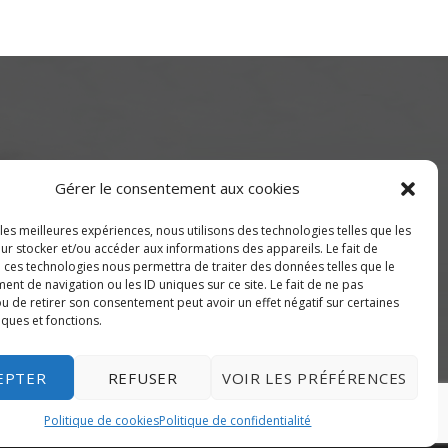
Gérer le consentement aux cookies
 les meilleures expériences, nous utilisons des technologies telles que les
ur stocker et/ou accéder aux informations des appareils. Le fait de
de Montréal) ou 514-655-9191
à ces technologies nous permettra de traiter des données telles que le
nt de navigation ou les ID uniques sur ce site. Le fait de ne pas
u de retirer son consentement peut avoir un effet négatif sur certaines
iques et fonctions.
EPTER
REFUSER
VOIR LES PRÉFÉRENCES
Politique de cookies
Politique de confidentialité
E CONFIDENTIALITÉ
POLITIQUE DE COOKIES (CA)