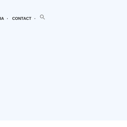
SEARCH BUTTON
Search
for:
IA
CONTACT