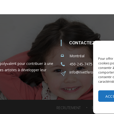
CONTACTEZ-NOUS
Montréal
Pour offrir
 polyvalent pour contribuer à une
cookies po
450-245-7475 (sans frais 
consentir 
es artistes à développer leur
info@rivetferole.com
comporteme
consentir o
caractérist
ACC
RECRUTEMENT
POLITIQUE D