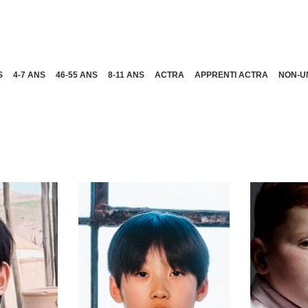
S
4-7 ANS
46-55 ANS
8-11 ANS
ACTRA
APPRENTI ACTRA
NON-U