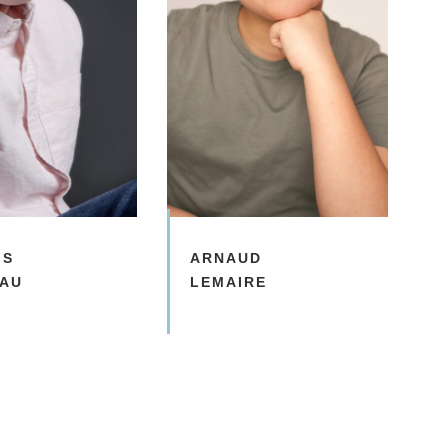
IS
ARNAUD
AU
LEMAIRE