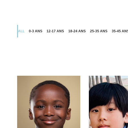
ALL
0-3 ANS
12-17 ANS
18-24 ANS
25-35 ANS
35-45 AN