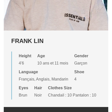
FRANK LIN
Height
Age
Gender
4'6
10 ans et 11 mois
Garçon
Language
Shoe
Français, Anglais, Mandarin
4
Eyes
Hair
Clothes Size
Brun
Noir
Chandail : 10 Pantalon : 10