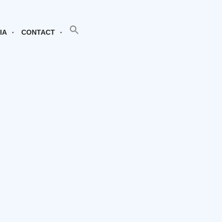
SEARCH BUTTON
Search
for:
IA
CONTACT