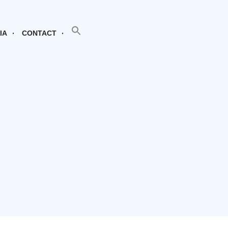
SEARCH BUTTON
Search
for:
IA
CONTACT