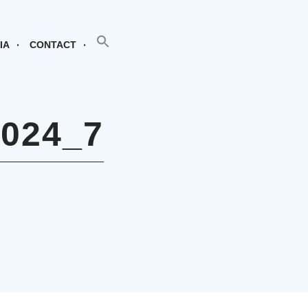
SEARCH BUTTON
Search
for:
IA
CONTACT
024_7