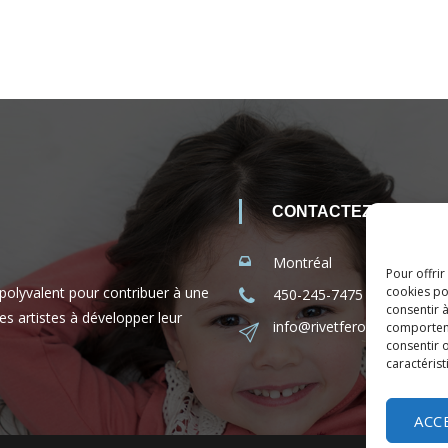
CONTACTEZ-NOUS
Montréal
Pour offrir
 polyvalent pour contribuer à une
cookies po
450-245-7475 (sans frais 
consentir 
es artistes à développer leur
info@rivetferole.com
comporteme
consentir o
caractérist
ACC