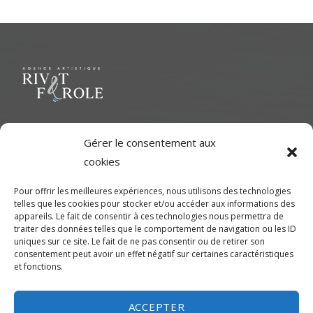
Navigation
de
l’article
Le but ultime est de représenter une variété d'Artiste polyvalent
Gérer le consentement aux
pour contribuer à une richesse dans le milieu cinématographique
cookies
et d'aider les artistes à développer leur plein potentiel.
Pour offrir les meilleures expériences, nous utilisons des technologies
telles que les cookies pour stocker et/ou accéder aux informations des
CONTACTEZ-NOUS
appareils. Le fait de consentir à ces technologies nous permettra de
traiter des données telles que le comportement de navigation ou les ID
uniques sur ce site. Le fait de ne pas consentir ou de retirer son
Montréal
consentement peut avoir un effet négatif sur certaines caractéristiques
et fonctions.
450-245-7475 (sans frais de Montréal) ou 514-655-9191
info@rivetferole.com
ACCEPTER