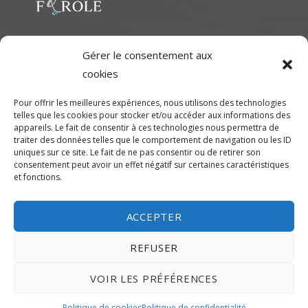
l’article
Le but ultime est de représenter une variété d'Artiste polyvalent
Gérer le consentement aux
pour contribuer à une richesse dans le milieu cinématographique
cookies
et d'aider les artistes à développer leur plein potentiel.
Pour offrir les meilleures expériences, nous utilisons des technologies
telles que les cookies pour stocker et/ou accéder aux informations des
CONTACTEZ-NOUS
appareils. Le fait de consentir à ces technologies nous permettra de
traiter des données telles que le comportement de navigation ou les ID
uniques sur ce site. Le fait de ne pas consentir ou de retirer son
Montréal
consentement peut avoir un effet négatif sur certaines caractéristiques
et fonctions.
450-245-7475 (sans frais de Montréal) ou 514-655-9191
info@rivetferole.com
ACCEPTER
REFUSER
VOIR LES PRÉFÉRENCES
© AgencyRivetferole | Created with
by
smartegy
Politique de cookies
Politique de confidentialité