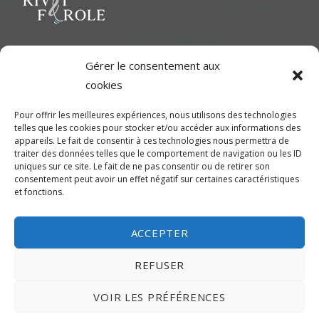
l’article
Le but ultime est de représenter une variété d'Artiste polyvalent
Gérer le consentement aux
pour contribuer à une richesse dans le milieu cinématographique
cookies
et d'aider les artistes à développer leur plein potentiel.
Pour offrir les meilleures expériences, nous utilisons des technologies
telles que les cookies pour stocker et/ou accéder aux informations des
CONTACTEZ-NOUS
appareils. Le fait de consentir à ces technologies nous permettra de
traiter des données telles que le comportement de navigation ou les ID
uniques sur ce site. Le fait de ne pas consentir ou de retirer son
Montréal
consentement peut avoir un effet négatif sur certaines caractéristiques
et fonctions.
450-245-7475 (sans frais de Montréal) ou 514-655-9191
info@rivetferole.com
ACCEPTER
REFUSER
VOIR LES PRÉFÉRENCES