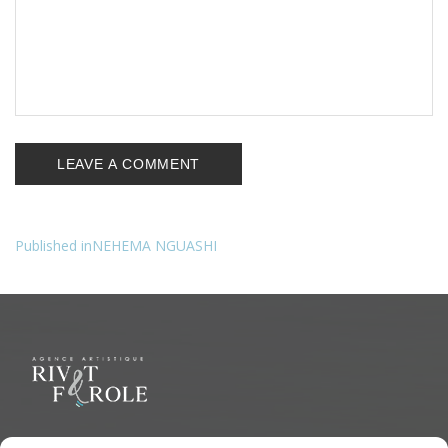
Published in
NEHEMA NGUASHI
Navigation
de
l’article
Le but ultime est de représenter une variété d'Artiste polyvalent