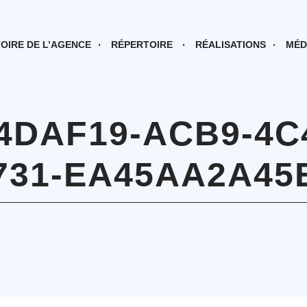
TOIRE DE L’AGENCE
RÉPERTOIRE
RÉALISATIONS
MÉD
4DAF19-ACB9-4C
731-EA45AA2A45