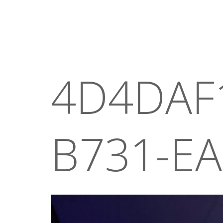
4D4DAF
B731-E