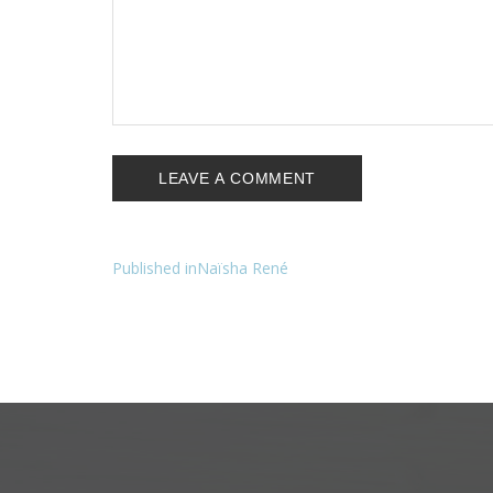
Navigation
Published in
Naïsha René
de
l’article