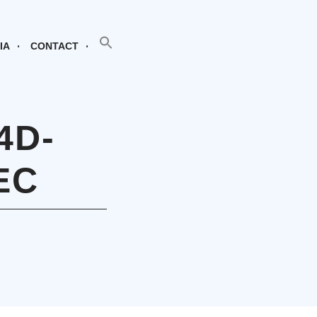
SEARCH BUTTON
Search
for:
IA
CONTACT
4D-
EC