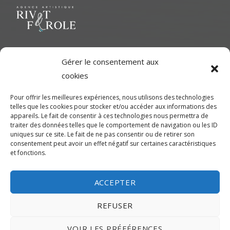
l’article
Le but ultime est de représenter une variété d'Artiste polyvalent
Gérer le consentement aux
pour contribuer à une richesse dans le milieu cinématographique
cookies
et d'aider les artistes à développer leur plein potentiel.
Pour offrir les meilleures expériences, nous utilisons des technologies
telles que les cookies pour stocker et/ou accéder aux informations des
CONTACTEZ-NOUS
appareils. Le fait de consentir à ces technologies nous permettra de
traiter des données telles que le comportement de navigation ou les ID
uniques sur ce site. Le fait de ne pas consentir ou de retirer son
Montréal
consentement peut avoir un effet négatif sur certaines caractéristiques
et fonctions.
450-245-7475 (sans frais de Montréal) ou 514-655-9191
info@rivetferole.com
ACCEPTER
REFUSER
VOIR LES PRÉFÉRENCES