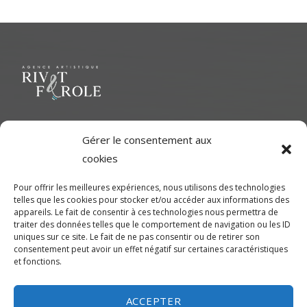
Navigation
de
l’article
Le but ultime est de représenter une variété d'Artiste polyvalent
Gérer le consentement aux
pour contribuer à une richesse dans le milieu cinématographique
cookies
et d'aider les artistes à développer leur plein potentiel.
Pour offrir les meilleures expériences, nous utilisons des technologies
telles que les cookies pour stocker et/ou accéder aux informations des
CONTACTEZ-NOUS
appareils. Le fait de consentir à ces technologies nous permettra de
traiter des données telles que le comportement de navigation ou les ID
uniques sur ce site. Le fait de ne pas consentir ou de retirer son
Montréal
consentement peut avoir un effet négatif sur certaines caractéristiques
et fonctions.
450-245-7475 (sans frais de Montréal) ou 514-655-9191
info@rivetferole.com
ACCEPTER