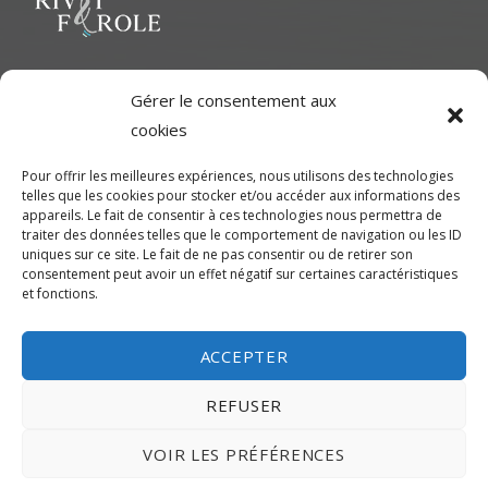
l’article
Le but ultime est de représenter une variété d'Artiste polyvalent
Gérer le consentement aux
pour contribuer à une richesse dans le milieu cinématographique
cookies
et d'aider les artistes à développer leur plein potentiel.
Pour offrir les meilleures expériences, nous utilisons des technologies
telles que les cookies pour stocker et/ou accéder aux informations des
CONTACTEZ-NOUS
appareils. Le fait de consentir à ces technologies nous permettra de
traiter des données telles que le comportement de navigation ou les ID
uniques sur ce site. Le fait de ne pas consentir ou de retirer son
Montréal
consentement peut avoir un effet négatif sur certaines caractéristiques
et fonctions.
450-245-7475 (sans frais de Montréal) ou 514-655-9191
info@rivetferole.com
ACCEPTER
REFUSER
VOIR LES PRÉFÉRENCES