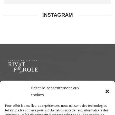
INSTAGRAM
Le but ultime est de représenter une variété d'Artiste polyvalent
Gérer le consentement aux
pour contribuer à une richesse dans le milieu cinématographique
cookies
et d'aider les artistes à développer leur plein potentiel.
Pour offrir les meilleures expériences, nous utilisons des technologies
telles que les cookies pour stocker et/ou accéder aux informations des
CONTACTEZ-NOUS
appareils. Le fait de consentir à ces technologies nous permettra de