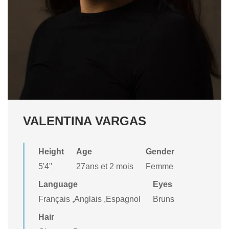
VALENTINA VARGAS
Height
Age
Gender
5'4''
27ans et 2 mois
Femme
Language
Eyes
Français ,Anglais ,Espagnol
Bruns
Hair