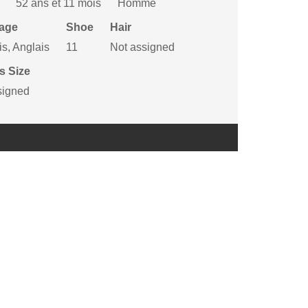
52 ans et 11 mois
Homme
age
Shoe
Hair
s, Anglais
11
Not assigned
s Size
signed