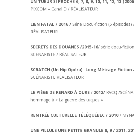
UN TUEUR SI PROCHE 6, 7, 8, 9, 10, 11, 12, 13 (200
PIXCOM – Canal D / RÉALISATEUR
LIEN FATAL / 2016 /
Série Docu-fiction (5 épisodes
RÉALISATEUR
SECRETS DES DOUANES /2015-16
/ série docu-ficti
SCÉNARISTE / RÉALISATEUR
SCRATCH (Un Hip Opéra)- Long Métrage Fiction /
SCÉNARISTE RÉALISATEUR
LE PIÈGE DE RENARD À OURS
/
2012/
RVCQ /SCÉNAR
hommage à « La guerre des tuques »
RENTRÉE CULTURELLE TÉLÉQUÉBEC / 2010
/ MYN
UNE PILLULE UNE PETITE GRANULE 8, 9 / 2011
,
20