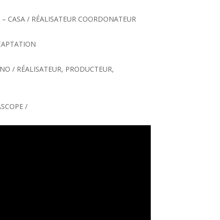
D – CASA / RÉALISATEUR COORDONATEUR
 CAPTATION
INO / RÉALISATEUR, PRODUCTEUR,
SCOPE /