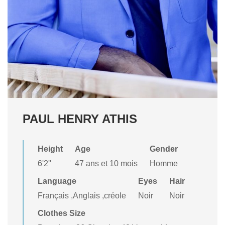
PAUL HENRY ATHIS
Height
Age
Gender
6'2''
47 ans et 10 mois
Homme
Language
Eyes
Hair
Français ,Anglais ,créole
Noir
Noir
Clothes Size