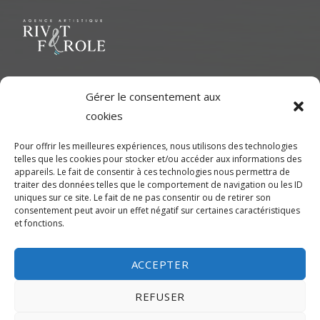
Le but ultime est de représenter une variété d'Artiste polyvalent
Gérer le consentement aux
pour contribuer à une richesse dans le milieu cinématographique
cookies
et d'aider les artistes à développer leur plein potentiel.
Pour offrir les meilleures expériences, nous utilisons des technologies
telles que les cookies pour stocker et/ou accéder aux informations des
CONTACTEZ-NOUS
appareils. Le fait de consentir à ces technologies nous permettra de
traiter des données telles que le comportement de navigation ou les ID
uniques sur ce site. Le fait de ne pas consentir ou de retirer son
Montréal
consentement peut avoir un effet négatif sur certaines caractéristiques
et fonctions.
450-245-7475 (sans frais de Montréal) ou 514-655-9191
info@rivetferole.com
ACCEPTER
REFUSER