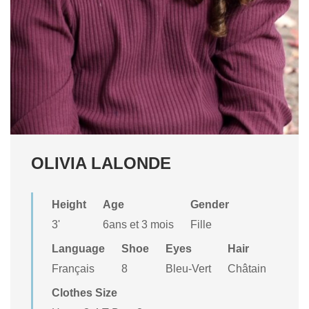
OLIVIA LALONDE
Height
Age
Gender
3'
6ans et 3 mois
Fille
Language
Shoe
Eyes
Hair
Français
8
Bleu-Vert
Châtain
Clothes Size