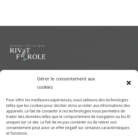
Le but ultime est de représenter une variété d'Artiste polyvalent
Gérer le consentement aux
pour contribuer à une richesse dans le milieu cinématographique
cookies
et d'aider les artistes à développer leur plein potentiel.
Pour offrir les meilleures expériences, nous utilisons des technologies
telles que les cookies pour stocker et/ou accéder aux informations des
CONTACTEZ-NOUS
appareils. Le fait de consentir à ces technologies nous permettra de
traiter des données telles que le comportement de navigation ou les ID
uniques sur ce site. Le fait de ne pas consentir ou de retirer son
Montréal
consentement peut avoir un effet négatif sur certaines caractéristiques
et fonctions.
450-245-7475 (sans frais de Montréal) ou 514-655-9191