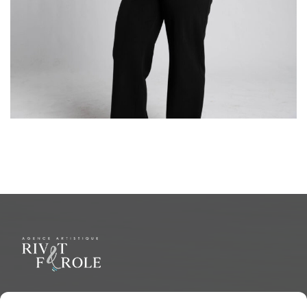
Le but ultime est de représenter une variété d'Artiste polyvalent