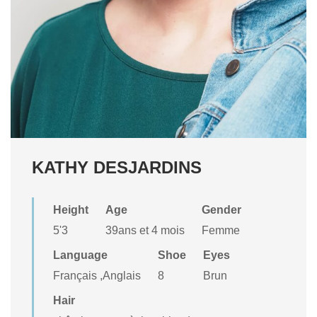
KATHY DESJARDINS
Height
Age
Gender
5'3
39ans et 4 mois
Femme
Language
Shoe
Eyes
Français ,Anglais
8
Brun
Hair