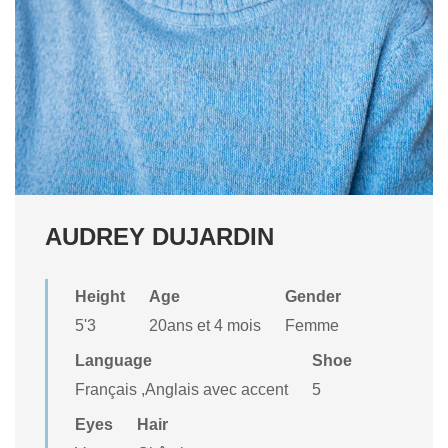
AUDREY DUJARDIN
Height
Age
Gender
5'3
20ans et 4 mois
Femme
Language
Shoe
Français ,Anglais avec accent
5
Eyes
Hair