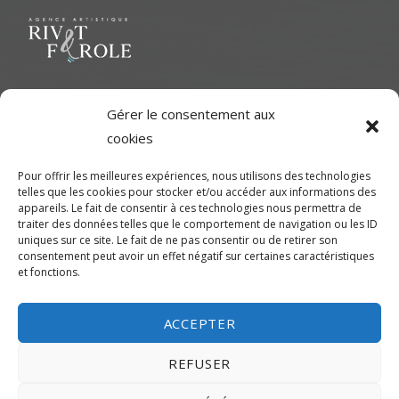
Le but ultime est de représenter une variété d'Artiste polyvalent
Gérer le consentement aux
pour contribuer à une richesse dans le milieu cinématographique
cookies
et d'aider les artistes à développer leur plein potentiel.
Pour offrir les meilleures expériences, nous utilisons des technologies
telles que les cookies pour stocker et/ou accéder aux informations des
CONTACTEZ-NOUS
appareils. Le fait de consentir à ces technologies nous permettra de
traiter des données telles que le comportement de navigation ou les ID
uniques sur ce site. Le fait de ne pas consentir ou de retirer son
Montréal
consentement peut avoir un effet négatif sur certaines caractéristiques
et fonctions.
450-245-7475 (sans frais de Montréal) ou 514-655-9191
info@rivetferole.com
ACCEPTER
REFUSER