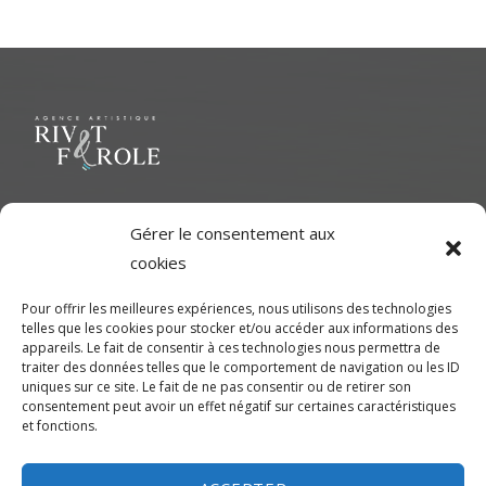
Le but ultime est de représenter une variété d'Artiste polyvalent
Gérer le consentement aux
pour contribuer à une richesse dans le milieu cinématographique
cookies
et d'aider les artistes à développer leur plein potentiel.
Pour offrir les meilleures expériences, nous utilisons des technologies
telles que les cookies pour stocker et/ou accéder aux informations des
CONTACTEZ-NOUS
appareils. Le fait de consentir à ces technologies nous permettra de
traiter des données telles que le comportement de navigation ou les ID
uniques sur ce site. Le fait de ne pas consentir ou de retirer son
Montréal
consentement peut avoir un effet négatif sur certaines caractéristiques
et fonctions.
450-245-7475 (sans frais de Montréal) ou 514-655-9191
info@rivetferole.com