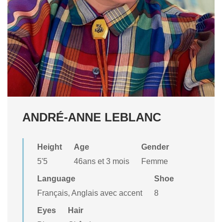
ANDRÉ-ANNE LEBLANC
Height
Age
Gender
5'5
46ans et 3 mois
Femme
Language
Shoe
Français, Anglais avec accent
8
Eyes
Hair