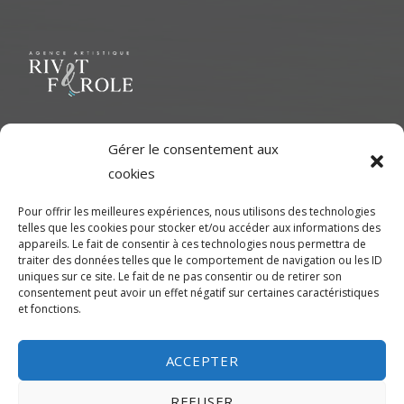
Le but ultime est de représenter une variété d'Artiste polyvalent
Gérer le consentement aux
pour contribuer à une richesse dans le milieu cinématographique
cookies
et d'aider les artistes à développer leur plein potentiel.
Pour offrir les meilleures expériences, nous utilisons des technologies
telles que les cookies pour stocker et/ou accéder aux informations des
CONTACTEZ-NOUS
appareils. Le fait de consentir à ces technologies nous permettra de
traiter des données telles que le comportement de navigation ou les ID
uniques sur ce site. Le fait de ne pas consentir ou de retirer son
Montréal
consentement peut avoir un effet négatif sur certaines caractéristiques
et fonctions.
450-245-7475 (sans frais de Montréal) ou 514-655-9191
info@rivetferole.com
ACCEPTER
REFUSER